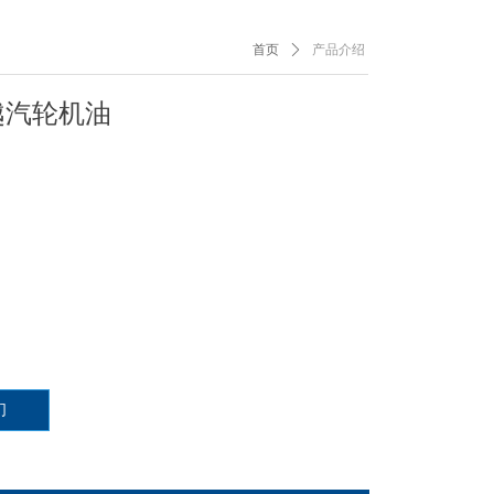
首页
ꄲ
产品介绍
越汽轮机油
们