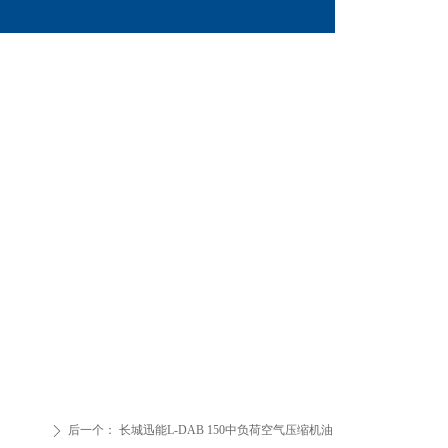
后一个：
长城迅能L-DAB 150中负荷空气压缩机油
ꄲ