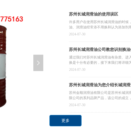
苏州长城润滑油的使用误区
许多用户在使用苏州长城润滑油的时候
油、润滑油经常添不用换和认为添加剂
四大误区的原因及坏处。
2024-07-30
苏州长城润滑油公司教您识别换油
通过我们对苏州长城润滑油有杂质、进
넲
换是十分有必要的，接下来我们将详细
2024-07-30
苏州长城润滑油为您介绍长城润滑
苏州金顺润滑油有限公司是苏州长城润
限公司的系列品牌产品，该公司的成立
油公司，集润滑油生产、研发、储运、
2024-07-30
团。
更多