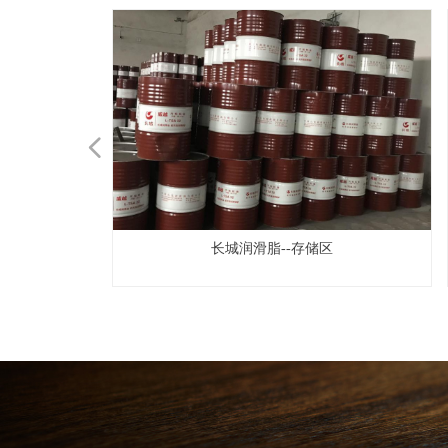
넳
空气压缩机油
式齿轮油
通用）
00
室
长城润滑脂--存储区