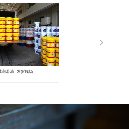
넲
城润滑油--发货现场
长城润滑油