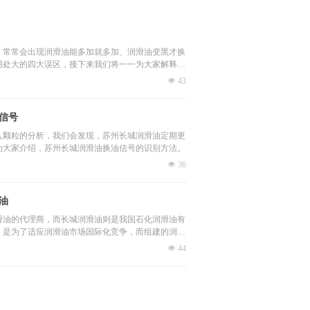
，常常会出现润滑油能多加就多加、润滑油变黑才换
用处大的四大误区，接下来我们将一一为大家解释这
넶
43
信号
入颗粒的分析，我们会发现，苏州长城润滑油定期更
为大家介绍，苏州长城润滑油换油信号的识别方法。
넶
36
油
滑油的代理商，而长城润滑油则是我国石化润滑油有
，是为了适应润滑油市场国际化竞争，而组建的润滑
销售、服务于一体，是亚洲众所周知的润滑油产销集
넶
44